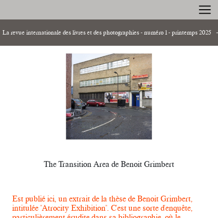
La revue internationale des livres et des photographies - numéro 1 - printemps 2025
Protest Photographs de Chauncey Hare — par Ken Grant
Rue d’Aubagne à Marseille par Christiane Vollaire et Philippe
Bazin
The Transition Area de Benoit Grimbert
Compte-rendus d'expositions par Sadreddine Arezki
The Transition Area de Benoit Grimbert
Est publié ici, un extrait de la thèse de Benoit Grimbert,
intitulée "Atrocity Exhibition". C'est une sorte d'enquête,
particulièrement érudite dans sa bibliographie, où le