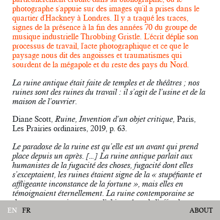
photographe s'appuie sur des images qu'il a prises dans le
quartier d'Hackney à Londres. Il y a traqué les traces,
signes de la présence à la fin des années 70 du groupe de
musique industrielle Throbbing Gristle. L'écrit déplie son
processus de travail, l'acte photographique et ce que le
paysage nous dit des angoisses et traumatismes qui
sourdent de la mégapole et du reste des pays du Nord.
La ruine antique était faite de temples et de théâtres ; nos
ruines sont des ruines du travail : il s’agit de l’usine et de la
maison de l’ouvrier.
Diane Scott,
Ruine, Invention d’un objet critique,
Paris,
Les Prairies ordinaires, 2019, p. 63.
Le paradoxe de la ruine est qu’elle est un avant qui prend
place depuis un après. […] La ruine antique parlait aux
humanistes de la fugacité des choses, fugacité dont elles
s’exceptaient, les ruines étaient signe de la « stupéfiante et
affligeante inconstance de la fortune », mais elles en
témoignaient éternellement. La ruine contemporaine se
donne au contraire comme l’objet même de l’effondrement.
EN
FR
ABOUT
Ibid.
, pp. 44 et p. 67.