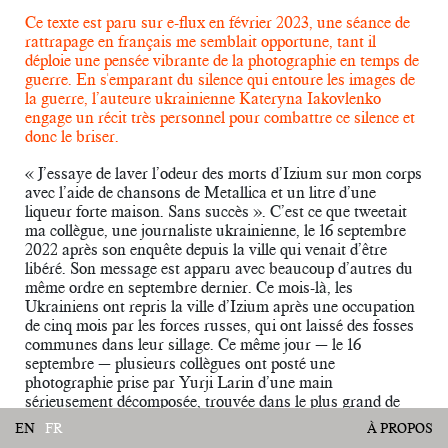
Ce texte est paru sur e-flux en février 2023, une séance de
rattrapage en français me semblait opportune, tant il
déploie une pensée vibrante de la photographie en temps de
guerre. En s'emparant du silence qui entoure les images de
la guerre, l’auteure ukrainienne Kateryna Iakovlenko
engage un récit très personnel pour combattre ce silence et
donc le briser.
« J’essaye de laver l’odeur des morts d’Izium sur mon corps
avec l’aide de chansons de Metallica et un litre d’une
liqueur forte maison. Sans succès ». C’est ce que tweetait
ma collègue, une journaliste ukrainienne, le 16 septembre
2022 après son enquête depuis la ville qui venait d’être
libéré. Son message est apparu avec beaucoup d’autres du
même ordre en septembre dernier. Ce mois-là, les
Ukrainiens ont repris la ville d’Izium après une occupation
de cinq mois par les forces russes, qui ont laissé des fosses
communes dans leur sillage. Ce même jour — le 16
septembre — plusieurs collègues ont posté une
photographie prise par Yurji Larin d’une main
sérieusement décomposée, trouvée dans le plus grand de
ces lieux de sépulture. Un bracelet jaune et bleu en
EN
FR
À PROPOS
caoutchouc accroché autour du poignet émacié de l’homme