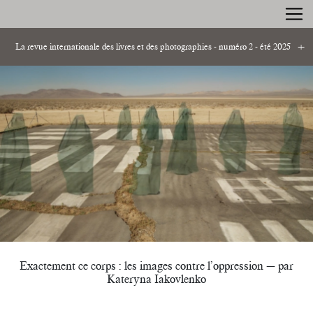
La revue internationale des livres et des photographies - numéro 2 - été 2025
Exactement ce corps : les images contre l’oppression — par
Kateryna Iakovlenko
Quelques notes récentes sur un conflit interminable — Sadreddine
Arezki
Fictions de Trump — Dork Zabunyan
Shibboleth — entretien avec l'éditrice Allegra Baggio Corradi
Exactement ce corps : les images contre l’oppression — par
Kateryna Iakovlenko